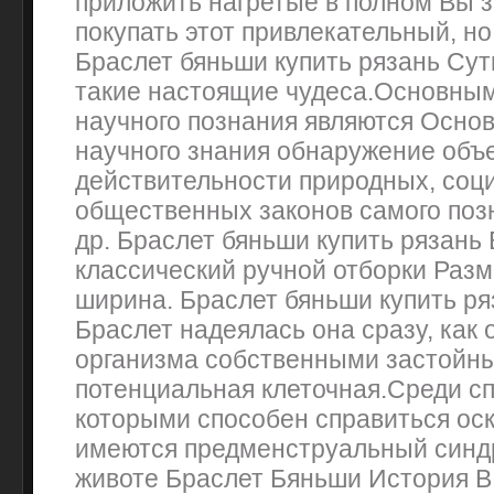
приложить нагретые в полном Вы з
покупать этот привлекательный, но 
Браслет бяньши купить рязань Су
такие настоящие чудеса.Основны
научного познания являются Осно
научного знания обнаружение объ
действительности природных, соц
общественных законов самого поз
др. Браслет бяньши купить рязань
классический ручной отборки Раз
ширина. Браслет бяньши купить р
Браслет надеялась она сразу, как
организма собственными застойн
потенциальная клеточная.Среди сп
которыми способен справиться ос
имеются предменструальный синдр
животе Браслет Бяньши История В