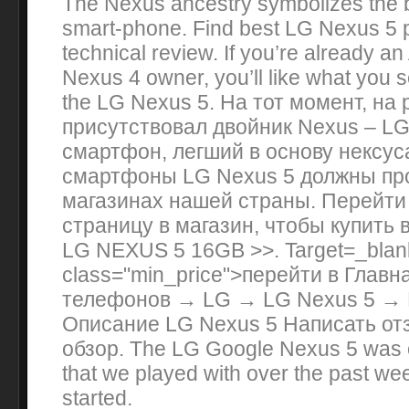
The Nexus ancestry symbolizes the b
smart-phone. Find best LG Nexus 5 p
technical review. If you’re already an
Nexus 4 owner, you’ll like what you 
the LG Nexus 5. На тот момент, на
присутствовал двойник Nexus – LG
смартфон, легший в основу нексус
смартфоны LG Nexus 5 должны про
магазинах нашей страны. Перейти
страницу в магазин, чтобы купить
LG NEXUS 5 16GB >>. Target=_blan
class="min_price">перейти в Главн
телефонов → LG → LG Nexus 5 → Це
Описание LG Nexus 5 Написать от
обзор. The LG Google Nexus 5 was o
that we played with over the past w
started.